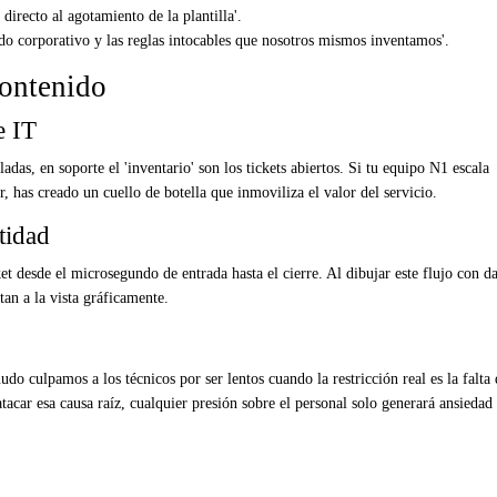
directo al agotamiento de la plantilla'.
do corporativo y las reglas intocables que nosotros mismos inventamos'.
contenido
e IT
ladas, en soporte el 'inventario' son los tickets abiertos. Si tu equipo N1 escala
, has creado un cuello de botella que inmoviliza el valor del servicio.
tidad
ket desde el microsegundo de entrada hasta el cierre. Al dibujar este flujo con d
tan a la vista gráficamente.
do culpamos a los técnicos por ser lentos cuando la restricción real es la falta 
car esa causa raíz, cualquier presión sobre el personal solo generará ansiedad