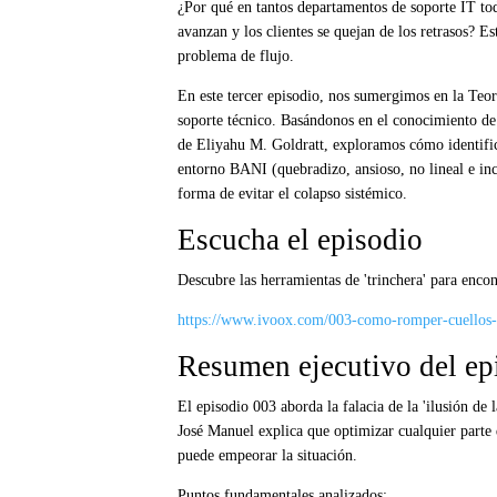
¿Por qué en tantos departamentos de soporte IT to
avanzan y los clientes se quejan de los retrasos? Es
problema de flujo.
En este tercer episodio, nos sumergimos en la Teor
soporte técnico. Basándonos en el conocimiento d
de Eliyahu M. Goldratt, exploramos cómo identific
entorno BANI (quebradizo, ansioso, no lineal e inco
forma de evitar el colapso sistémico.
Escucha el episodio
Descubre las herramientas de 'trinchera' para encont
https://www.ivoox.com/003-como-romper-cuellos-
Resumen ejecutivo del ep
El episodio 003 aborda la falacia de la 'ilusión de 
José Manuel explica que optimizar cualquier parte d
puede empeorar la situación.
Puntos fundamentales analizados: