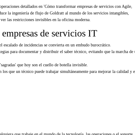
 operaciones detallados en 'Cómo transformar empresas de servicios con Agile,
 la ingeniería de flujo de Goldratt al mundo de los servicios intangibles,
 ver las restricciones invisibles en la oficina moderna.
 empresas de servicios IT
l escalado de incidencias se convierta en un embudo burocrático.
tegias para documentar y distribuir el saber técnico, evitando que la marcha de
 'sagradas' que hoy son el cuello de botella invisible.
en los que un técnico puede trabajar simultáneamente para mejorar la calidad y e
quiera que trabaje en el mundo de la tecnología, las operaciones o el soporte