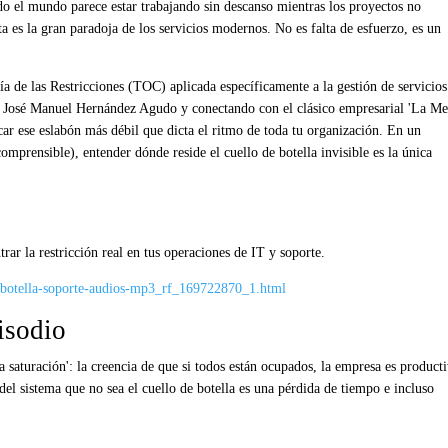
do el mundo parece estar trabajando sin descanso mientras los proyectos no
ta es la gran paradoja de los servicios modernos. No es falta de esfuerzo, es un
ía de las Restricciones (TOC) aplicada específicamente a la gestión de servicios
e José Manuel Hernández Agudo y conectando con el clásico empresarial 'La Me
ar ese eslabón más débil que dicta el ritmo de toda tu organización. En un
mprensible), entender dónde reside el cuello de botella invisible es la única
rar la restricción real en tus operaciones de IT y soporte.
botella-soporte-audios-mp3_rf_169722870_1.html
isodio
la saturación': la creencia de que si todos están ocupados, la empresa es producti
el sistema que no sea el cuello de botella es una pérdida de tiempo e incluso