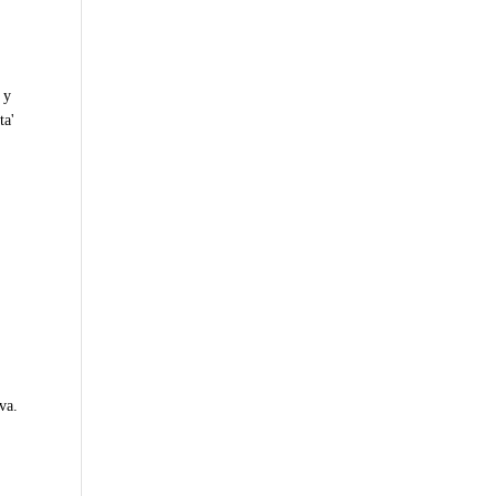
 y
ta'
va.