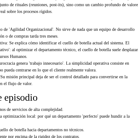
junto de rituales (reuniones, post-its), sino como un cambio profundo de valore
real sobre los procesos rígidos.
to de 'Agilidad Organizacional'. No sirve de nada que un equipo de desarrollo
ión o de compras tarda tres meses.
iva: Se explica cómo identificar el cuello de botella actual del sistema. El
tivo': al optimizar el departamento técnico, el cuello de botella suele desplazar
cursos Humanos.
rocracia genera 'trabajo innecesario'. La simplicidad operativa consiste en
o pueda centrarse en lo que el cliente realmente valora.
Su misión principal deja de ser el control detallado para convertirse en la
 el flujo de valor.
e episodio
rnos de servicios de alta complejidad.
la optimización local: por qué un departamento 'perfecto' puede hundir a la
uello de botella hacia departamentos no técnicos.
ente por encima de la rigidez de los contratos.