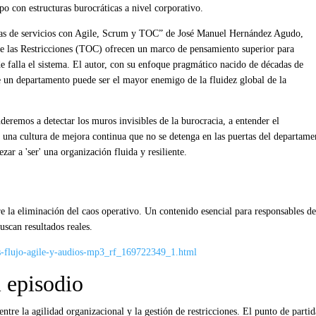
po con estructuras burocráticas a nivel corporativo.
as de servicios con Agile, Scrum y TOC” de José Manuel Hernández Agudo,
e las Restricciones (TOC) ofrecen un marco de pensamiento superior para
de falla el sistema. El autor, con su enfoque pragmático nacido de décadas de
de un departamento puede ser el mayor enemigo de la fluidez global de la
remos a detectar los muros invisibles de la burocracia, a entender el
ar una cultura de mejora continua que no se detenga en las puertas del departame
zar a 'ser' una organización fluida y resiliente.
re la eliminación del caos operativo. Un contenido esencial para responsables de
uscan resultados reales.
-flujo-agile-y-audios-mp3_rf_169722349_1.html
 episodio
 entre la agilidad organizacional y la gestión de restricciones. El punto de partid