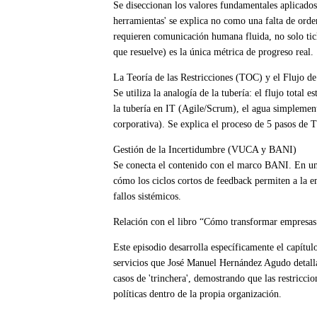
Se diseccionan los valores fundamentales aplicados 
herramientas' se explica no como una falta de ord
requieren comunicación humana fluida, no solo tick
que resuelve) es la única métrica de progreso real.
La Teoría de las Restricciones (TOC) y el Flujo de
Se utiliza la analogía de la tubería: el flujo total
la tubería en IT (Agile/Scrum), el agua simplement
corporativa). Se explica el proceso de 5 pasos de T
Gestión de la Incertidumbre (VUCA y BANI)
Se conecta el contenido con el marco BANI. En un e
cómo los ciclos cortos de feedback permiten a la em
fallos sistémicos.
Relación con el libro “Cómo transformar empresas
Este episodio desarrolla específicamente el capítu
servicios que José Manuel Hernández Agudo detalla e
casos de 'trinchera', demostrando que las restriccio
políticas dentro de la propia organización.