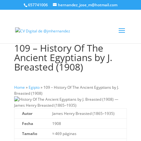
657741006
hernandez_jose_m@hotmail.com
109 – History Of The
Ancient Egyptians by J.
Breasted (1908)
Home
»
Egipto
»
109 – History Of The Ancient Egyptians by J.
Breasted (1908)
Autor
James Henry Breasted (1865–1935)
Fecha
1908
Tamaño
≈ 469 páginas